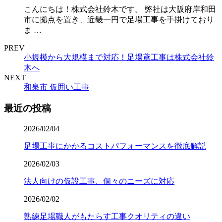
こんにちは！株式会社鈴木です。 弊社は大阪府岸和田
市に拠点を置き、近畿一円で足場工事を手掛けており
ま …
PREV
小規模から大規模まで対応！足場鳶工事は株式会社鈴
木へ
NEXT
和泉市 仮囲い工事
最近の投稿
2026/02/04
足場工事にかかるコストパフォーマンスを徹底解説
2026/02/03
法人向けの仮設工事、個々のニーズに対応
2026/02/02
熟練足場職人がもたらす工事クオリティの違い