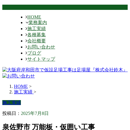
HOME
業務案内
施工実績
各種募集
会社概要
お問い合わせ
ブログ
サイトマップ
HOME
>
施工実績
>
施工実績
投稿日：
2025年7月8日
泉佐野市 万能板・仮囲い工事