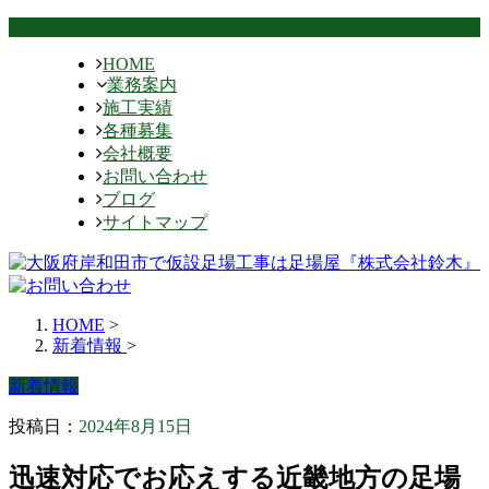
HOME
業務案内
施工実績
各種募集
会社概要
お問い合わせ
ブログ
サイトマップ
HOME
>
新着情報
>
新着情報
投稿日：
2024年8月15日
迅速対応でお応えする近畿地方の足場